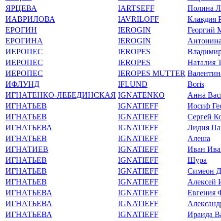
ЯРЦЕВА
IARTSEFF
Полина Л
ИАВРИЛОВА
IAVRILOFF
Клавдия 
ЕРОГИН
IEROGIN
Георгий 
ЕРОГИНА
IEROGIN
Антонина
ИЕРОПЕС
IEROPES
Владимир
ИЕРОПЕС
IEROPES
Наталия Т
ИЕРОПЕС
IEROPES MUTTER
Валентин
ИФЛУНД
IFLUND
Boris
ИГНАТЕНКО-ЛЕБЕДИНСКАЯ
IGNATENKO
Анна Вас
ИГНАТЬЕВ
IGNATIEFF
Иосиф Ге
ИГНАТЬЕВ
IGNATIEFF
Сергей К
ИГНАТЬЕВА
IGNATIEFF
Лидия Па
ИГНАТЬЕВ
IGNATIEFF
Алеша
ИГНАТИЕВ
IGNATIEFF
Иван Ива
ИГНАТЬЕВ
IGNATIEFF
Шура
ИГНАТЬЕВ
IGNATIEFF
Симеон Д
ИГНАТЬЕВ
IGNATIEFF
Алексей 
ИГНАТЬЕВА
IGNATIEFF
Евгения 
ИГНАТЬЕВА
IGNATIEFF
Александ
ИГНАТЬЕВА
IGNATIEFF
Ираида В