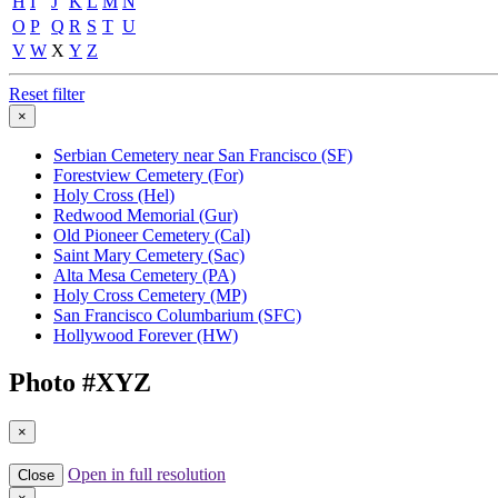
H
I
J
K
L
M
N
O
P
Q
R
S
T
U
V
W
X
Y
Z
Reset filter
×
Serbian Cemetery near San Francisco (SF)
Forestview Cemetery (For)
Holy Cross (Hel)
Redwood Memorial (Gur)
Old Pioneer Cemetery (Cal)
Saint Mary Cemetery (Sac)
Alta Mesa Cemetery (PA)
Holy Cross Cemetery (MP)
San Francisco Columbarium (SFC)
Hollywood Forever (HW)
Photo #
XYZ
×
Open in full resolution
Close