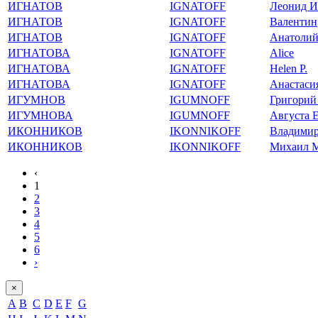
ИГНАТОВ
IGNATOFF
Леонид И
ИГНАТОВ
IGNATOFF
Валентин
ИГНАТОВ
IGNATOFF
Анатолий
ИГНАТОВА
IGNATOFF
Alice
ИГНАТОВА
IGNATOFF
Helen P.
ИГНАТОВА
IGNATOFF
Анастаси
ИГУМНОВ
IGUMNOFF
Григорий
ИГУМНОВА
IGUMNOFF
Августа 
ИКОННИКОВ
IKONNIKOFF
Владимир
ИКОННИКОВ
IKONNIKOFF
Михаил 
‹
1
2
3
4
5
6
›
×
A
B
C
D
E
F
G