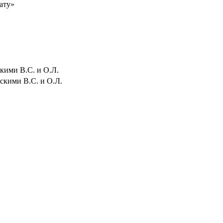
ату»
кими В.С. и О.Л.
скими В.С. и О.Л.