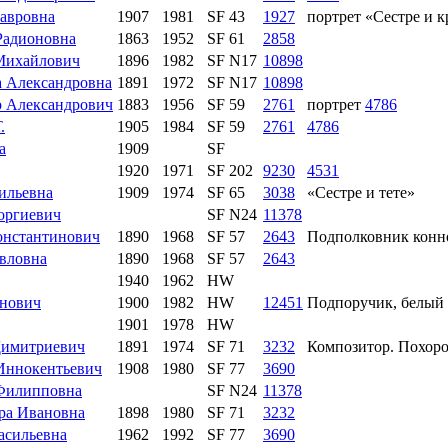
авровна
1907
1981
SF 43
1927
портрет «Сестре и 
Радионовна
1863
1952
SF 61
2858
Михайлович
1896
1982
SF N17
10898
 Александровна
1891
1972
SF N17
10898
 Александрович
1883
1956
SF 59
2761
портрет
4786
.
1905
1984
SF 59
2761
4786
а
1909
SF
1920
1971
SF 202
9230
4531
ильевна
1909
1974
SF 65
3038
«Сестре и тете»
оргиевич
SF N24
11378
онстантинович
1890
1968
SF 57
2643
Подполковник конно
вловна
1890
1968
SF 57
2643
1940
1962
HW
нович
1900
1982
HW
12451
Подпоручик, белый 
1901
1978
HW
имитриевич
1891
1974
SF 71
3232
Композитор. Похоро
Иннокентьевич
1908
1980
SF 77
3690
Филипповна
SF N24
11378
ра Ивановна
1898
1980
SF 71
3232
асильевна
1962
1992
SF 77
3690