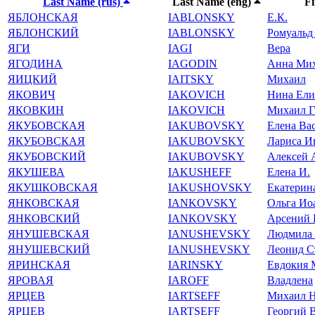
Last Name (rus)
Last Name (eng)
Fi
ЯБЛОНСКАЯ
IABLONSKY
Е.К.
ЯБЛОНСКИЙ
IABLONSKY
Ромуальд
ЯГИ
IAGI
Вера
ЯГОДИНА
IAGODIN
Анна Ми
ЯИЦКИЙ
IAITSKY
Михаил
ЯКОВИЧ
IAKOVICH
Нина Ели
ЯКОВКИН
IAKOVICH
Михаил Г
ЯКУБОВСКАЯ
IAKUBOVSKY
Елена Ва
ЯКУБОВСКАЯ
IAKUBOVSKY
Лариса И
ЯКУБОВСКИЙ
IAKUBOVSKY
Алексей 
ЯКУШЕВА
IAKUSHEFF
Елена И.
ЯКУШКОВСКАЯ
IAKUSHOVSKY
Екатерин
ЯНКОВСКАЯ
IANKOVSKY
Ольга Ио
ЯНКОВСКИЙ
IANKOVSKY
Арсений 
ЯНУШЕВСКАЯ
IANUSHEVSKY
Людмила 
ЯНУШЕВСКИЙ
IANUSHEVSKY
Леонид С
ЯРИНСКАЯ
IARINSKY
Евдокия 
ЯРОВАЯ
IAROFF
Владлена
ЯРЦЕВ
IARTSEFF
Михаил Н
ЯРЦЕВ
IARTSEFF
Георгий 