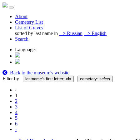
About
Cemetery List
List of Graves
sorted by last name in
>
Russian
>
English
Search
Language:
Back to the museum's website
Filter by
lastname's first letter:
«I»
cemetery:
select
‹
1
2
3
4
5
6
›