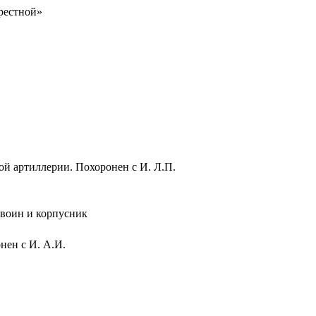
крестной»
й артиллерии. Похоронен с И. Л.П.
воин и корпусник
нен с И. А.И.