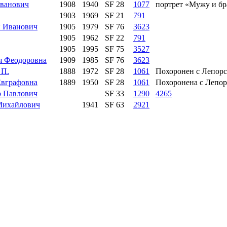
ванович
1908
1940
SF 28
1077
портрет «Мужу и бр
1903
1969
SF 21
791
 Иванович
1905
1979
SF 76
3623
1905
1962
SF 22
791
1905
1995
SF 75
3527
я Феодоровна
1909
1985
SF 76
3623
 П.
1888
1972
SF 28
1061
Похоронен с Лепорс
Евграфовна
1889
1950
SF 28
1061
Похоронена с Лепор
 Павлович
SF 33
1290
4265
Михайлович
1941
SF 63
2921