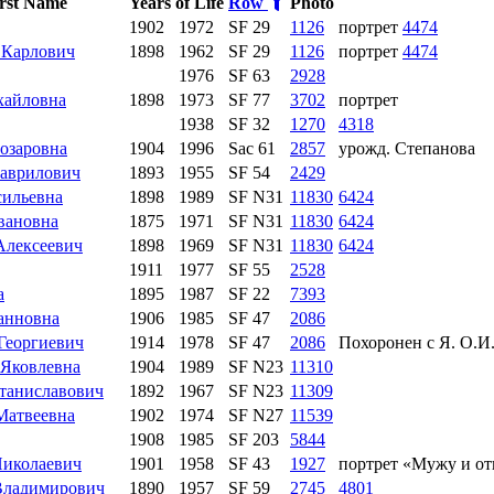
rst Name
Years of Life
Row
Photo
1902
1972
SF 29
1126
портрет
4474
 Карлович
1898
1962
SF 29
1126
портрет
4474
1976
SF 63
2928
хайловна
1898
1973
SF 77
3702
портрет
1938
SF 32
1270
4318
озаровна
1904
1996
Sac 61
2857
урожд. Степанова
аврилович
1893
1955
SF 54
2429
сильевна
1898
1989
SF N31
11830
6424
вановна
1875
1971
SF N31
11830
6424
Алексеевич
1898
1969
SF N31
11830
6424
1911
1977
SF 55
2528
а
1895
1987
SF 22
7393
анновна
1906
1985
SF 47
2086
Георгиевич
1914
1978
SF 47
2086
Похоронен с Я. О.И
Яковлевна
1904
1989
SF N23
11310
таниславович
1892
1967
SF N23
11309
Матвеевна
1902
1974
SF N27
11539
1908
1985
SF 203
5844
иколаевич
1901
1958
SF 43
1927
портрет «Мужу и от
Владимирович
1890
1957
SF 59
2745
4801