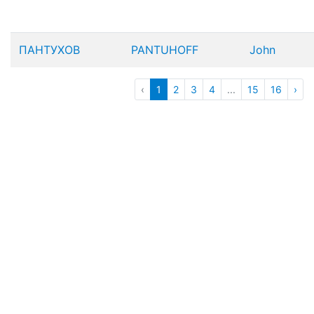
ПАНТУХОВ
PANTUHOFF
John
‹
1
2
3
4
...
15
16
›