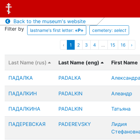
Back to the museum's website
Filter by
lastname's first letter:
«P»
cemetery:
select
‹
1
2
3
4
...
15
16
›
Last Name (rus)
Last Name (eng)
First Name
ПАДАЛКА
PADALKA
Александр
ПАДАЛКИН
PADALKIN
Алеандр
ПАДАЛКИНА
PADALKIN
Татьяна
ПАДЕРЕВСКАЯ
PADEREVSKY
Лидия
Стефановн