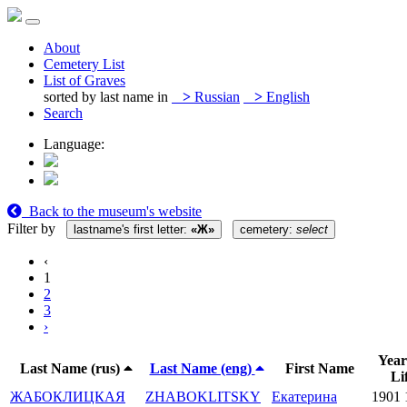
About
Cemetery List
List of Graves
sorted by last name in
>
Russian
>
English
Search
Language:
Back to the museum's website
Filter by
lastname's first letter:
«Ж»
cemetery:
select
‹
1
2
3
›
Year
Last Name (rus)
Last Name (eng)
First Name
Li
ЖАБОКЛИЦКАЯ
ZHABOKLITSKY
Екатерина
1901