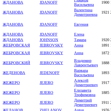
Глафира
ЖДАНОВА
JDANOFF
1900
Васильевна
Валентина
ЖДАНОВА
JDANOFF
1921
Димитриевна
ЖДАНОВА
JDANOFF
Евгения
ЖДАНОВА
JDANOFF
Елена
ЖДАНОВА
JOHNSON
Тамара
1920
ЖЕБРОВСКАЯ
JEBROVSKY
Анна
1891
ЖЕБРОВСКАЯ
JEBROVSKY
Анна
1872
Владимир
ЖЕБРОВСКИЙ
JEBROVSKY
1888
Лаврентьевич
Варвара
ЖЕДЕНОВА
JEDENOFF
1893
Васильевна
Алексей
ЖЕЖЕРО
JEJERO
1917
Димитриевич
Елизавета
ЖЕЖЕРО
JEJERO
1885
Трофимовна
Димитрий
ЖЕЖЕРО
JEJERO
1911
Демитриевич
ЖЕЛАНОВ
ZHELANOV
Anton
1976