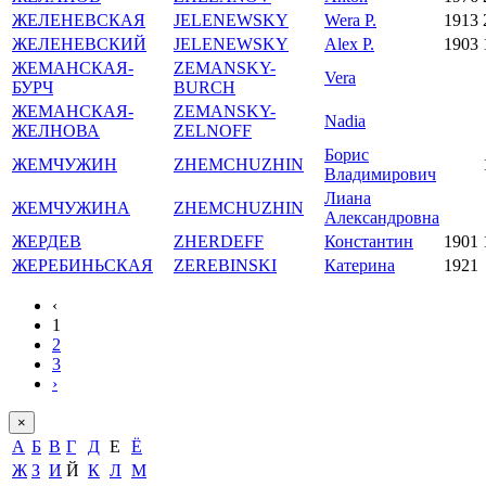
ЖЕЛЕНЕВСКАЯ
JELENEWSKY
Wera P.
1913
ЖЕЛЕНЕВСКИЙ
JELENEWSKY
Alex P.
1903
ЖЕМАНСКАЯ-
ZEMANSKY-
Vera
БУРЧ
BURCH
ЖЕМАНСКАЯ-
ZEMANSKY-
Nadia
ЖЕЛНОВА
ZELNOFF
Борис
ЖЕМЧУЖИН
ZHEMCHUZHIN
Владимирович
Лиана
ЖЕМЧУЖИНА
ZHEMCHUZHIN
Александровна
ЖЕРДЕВ
ZHERDEFF
Константин
1901
ЖЕРЕБИНЬСКАЯ
ZEREBINSKI
Катерина
1921
‹
1
2
3
›
×
А
Б
В
Г
Д
Е
Ё
Ж
З
И
Й
К
Л
М