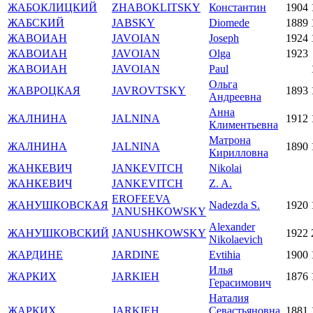
ЖАБОКЛИЦКИЙ
ZHABOKLITSKY
Константин
1904
ЖАБСКИЙ
JABSKY
Diomede
1889
ЖАВОИАН
JAVOIAN
Joseph
1924
ЖАВОИАН
JAVOIAN
Olga
1923
ЖАВОИАН
JAVOIAN
Paul
Ольга
ЖАВРОЦКАЯ
JAVROVTSKY
1893
Андреевна
Анна
ЖАЛНИНА
JALNINA
1912
Климентьевна
Матрона
ЖАЛНИНА
JALNINA
1890
Кирилловна
ЖАНКЕВИЧ
JANKEVITCH
Nikolai
ЖАНКЕВИЧ
JANKEVITCH
Z. A.
EROFEEVA
ЖАНУШКОВСКАЯ
Nadezda S.
1920
JANUSHKOWSKY
Alexander
ЖАНУШКОВСКИЙ
JANUSHKOWSKY
1922
Nikolaevich
ЖАРДИНЕ
JARDINE
Evtihia
1900
Илья
ЖАРКИХ
JARKIEH
1876
Герасимович
Наталия
ЖАРКИХ
JARKIEH
Севастьяновна
1881