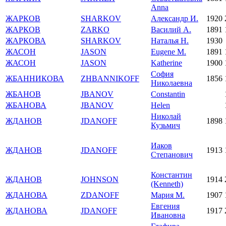
Anna
ЖАРКОВ
SHARKOV
Александр И.
1920
ЖАРКОВ
ZARKO
Василий А.
1891
ЖАРКОВА
SHARKOV
Наталья Н.
1930
ЖАСОН
JASON
Eugene M.
1891
ЖАСОН
JASON
Katherine
1900
София
ЖБАННИКОВА
ZHBANNIKOFF
1856
Николаевна
ЖБАНОВ
JBANOV
Constantin
ЖБАНОВА
JBANOV
Helen
Николай
ЖДАНОВ
JDANOFF
1898
Кузьмич
Иаков
ЖДАНОВ
JDANOFF
1913
Степанович
Константин
ЖДАНОВ
JOHNSON
1914
(Kenneth)
ЖДАНОВА
ZDANOFF
Мария М.
1907
Евгения
ЖДАНОВА
JDANOFF
1917
Ивановна