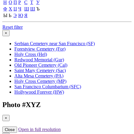
Н
О
П
Р
С
Т
У
Ф
Х
Ц
Ч
Ш
Щ
Ъ
Ы
Ь
Э
Ю
Я
Reset filter
×
Serbian Cemetery near San Francisco (SF)
Forestview Cemetery (For)
Holy Cross (Hel)
Redwood Memorial (Gur)
Old Pioneer Cemetery (Cal)
Saint Mary Cemetery (Sac)
Alta Mesa Cemetery (PA)
Holy Cross Cemetery (MP)
San Francisco Columbarium (SFC)
Hollywood Forever (HW)
Photo #
XYZ
×
Open in full resolution
Close