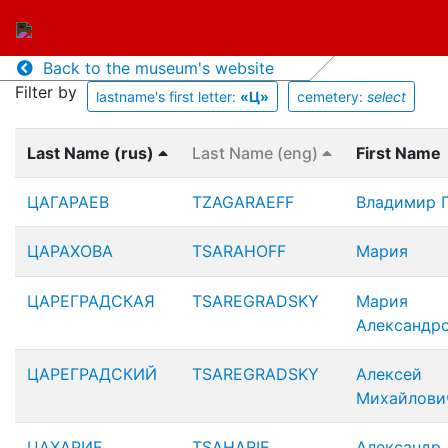
Back to the museum's website
Filter by
lastname's first letter:
«Ц»
cemetery:
select
Last Name (rus)
Last Name (eng)
First Name
ЦАГАРАЕВ
TZAGARAEFF
Владимир Г
ЦАРАХОВА
TSARAHOFF
Мария
ЦАРЕГРАДСКАЯ
TSAREGRADSKY
Мария
Александр
ЦАРЕГРАДСКИЙ
TSAREGRADSKY
Алексей
Михайлови
ЦАХАРИЕ
TSAHARIE
Александр