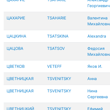
Георгиевич
ЦАХАРИЕ
TSAHARIE
Валентина
Михайловн
ЦАЦКИНА
TSATSKINA
Alexandra
ЦАЦОВА
TSATSOV
Федосия
Михайловн
ЦВЕТКОВ
VETEFF
Яков И.
ЦВЕТНИЦКАЯ
TSVENITSKY
Анна
ЦВЕТНИЦКАЯ
TSVENITSKY
Нина
Сергеевна
ЦВЕТНИЦКИЙ
TSVENITSKY
Ефимий