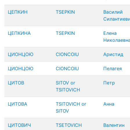
ЦЕПКИН
TSEPKIN
Василий
Силантиев
ЦЕПКИНА
TSEPKIN
Елена
Николаевн
ЦИОНЦОЮ
CIONCOIU
Аристид
ЦИОНЦОЮ
CIONCOIU
Пелагея
ЦИТОВ
SITOV or
Петр
TSITOVICH
ЦИТОВА
TSITOVICH or
Анна
SITOV
ЦИТОВИЧ
TSETOVICH
Валентин