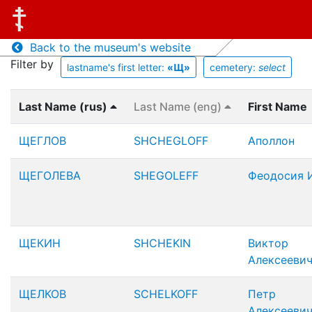
Back to the museum's website
Filter by
lastname's first letter:
«Щ»
cemetery:
select
Last Name (rus)
Last Name (eng)
First Name
ЩЕГЛОВ
SHCHEGLOFF
Аполлон
ЩЕГОЛЕВА
SHEGOLEFF
Феодосия И
ЩЕКИН
SHCHEKIN
Виктор
Алексееви
ЩЕЛКОВ
SCHELKOFF
Петр
Алексееви