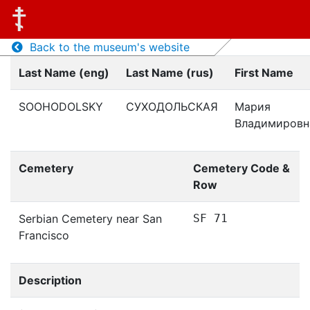
Back to the museum's website
Last Name (eng)
Last Name (rus)
First Name
SOOHODOLSKY
СУХОДОЛЬСКАЯ
Мария
Владимировн
Cemetery
Cemetery Code &
Row
Serbian Cemetery near San
SF 71
Francisco
Description