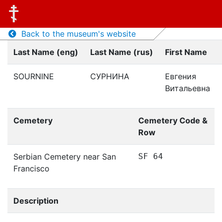
Back to the museum's website
Last Name (eng)
Last Name (rus)
First Name
SOURNINE
СУРНИНА
Евгения
Витальевна
Cemetery
Cemetery Code &
Row
Serbian Cemetery near San
SF 64
Francisco
Description