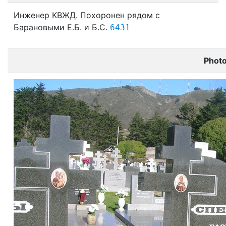
Инженер КВЖД. Похоронен рядом с
Барановыми Е.Б. и Б.С.
6431
Phot