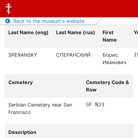
Back to the museum's website
Last Name (eng)
Last Name (rus)
First
Y
Name
SPERANSKY
СПЕРАНСКИЙ
Борис
1
Иванович
Cemetery
Cemetery Code &
Row
Serbian Cemetery near San
SF N23
Francisco
Description