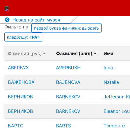
Назад на сайт музея
Фильтр по
первой букве фамилии:
выбрать
кладбищу:
«PA»
Фамилия (рус)
Фамилия (англ)
Имя
АВЕРБУХ
AVERBUKH
Irina
БАЖЕНОВА
BAJENOVA
Natalia
БЕРНИКОВ
BARNEKOV
Jefferson Ki
БЕРНИКОВ
BARNEKOV
Eleanor Lou
БАРТС
BARTS
Theodore