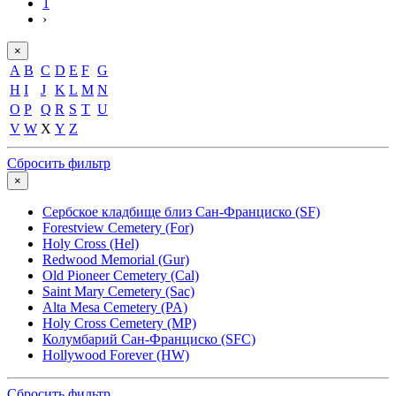
1
›
×
A
B
C
D
E
F
G
H
I
J
K
L
M
N
O
P
Q
R
S
T
U
V
W
X
Y
Z
Сбросить фильтр
×
Сербское кладбище близ Сан-Франциско (SF)
Forestview Cemetery (For)
Holy Cross (Hel)
Redwood Memorial (Gur)
Old Pioneer Cemetery (Cal)
Saint Mary Cemetery (Sac)
Alta Mesa Cemetery (PA)
Holy Cross Cemetery (MP)
Колумбарий Сан-Франциско (SFC)
Hollywood Forever (HW)
Сбросить фильтр