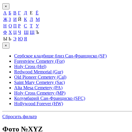
×
А
Б
В
Г
Д
Е
Ё
Ж
З
И
Й
К
Л
М
Н
О
П
Р
С
Т
У
Ф
Х
Ц
Ч
Ш
Щ
Ъ
Ы
Ь
Э
Ю
Я
×
Сербское кладбище близ Сан-Франциско (SF)
Forestview Cemetery (For)
Holy Cross (Hel)
Redwood Memorial (Gur)
Old Pioneer Cemetery (Cal)
Saint Mary Cemetery (Sac)
Alta Mesa Cemetery (PA)
Holy Cross Cemetery (MP)
Колумбарий Сан-Франциско (SFC)
Hollywood Forever (HW)
Сбросить фильтр
Фото №
XYZ