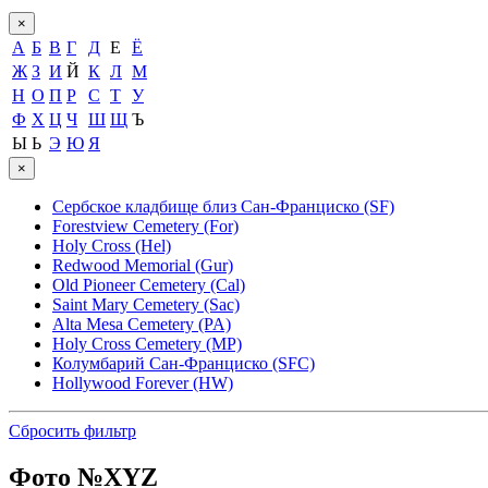
×
А
Б
В
Г
Д
Е
Ё
Ж
З
И
Й
К
Л
М
Н
О
П
Р
С
Т
У
Ф
Х
Ц
Ч
Ш
Щ
Ъ
Ы
Ь
Э
Ю
Я
×
Сербское кладбище близ Сан-Франциско (SF)
Forestview Cemetery (For)
Holy Cross (Hel)
Redwood Memorial (Gur)
Old Pioneer Cemetery (Cal)
Saint Mary Cemetery (Sac)
Alta Mesa Cemetery (PA)
Holy Cross Cemetery (MP)
Колумбарий Сан-Франциско (SFC)
Hollywood Forever (HW)
Сбросить фильтр
Фото №
XYZ