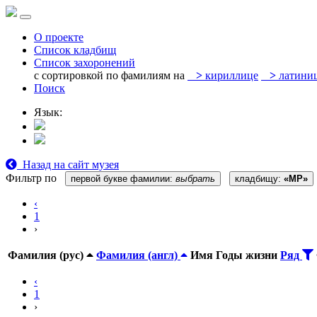
О проекте
Список кладбищ
Список захоронений
с сортировкой по фамилиям на
>
кириллице
>
латини
Поиск
Язык:
Назад на сайт музея
Фильтр по
первой букве фамилии:
выбрать
кладбищу:
«MP»
‹
1
›
Фамилия (рус)
Фамилия (англ)
Имя
Годы жизни
Ряд
‹
1
›