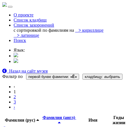
О проекте
Список кладбищ
Список захоронений
с сортировкой по фамилиям на
>
кириллице
>
латинице
Поиск
Язык:
Назад на сайт музея
Фильтр по
первой букве фамилии:
«Ё»
кладбищу:
выбрать
‹
1
2
3
›
Фамилия (англ)
Годы
Фамилия (рус)
Имя
жизни