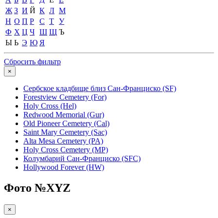
Ж
З
И
Й
К
Л
М
Н
О
П
Р
С
Т
У
Ф
Х
Ц
Ч
Ш
Щ
Ъ
Ы
Ь
Э
Ю
Я
Сбросить фильтр
×
Сербское кладбище близ Сан-Франциско (SF)
Forestview Cemetery (For)
Holy Cross (Hel)
Redwood Memorial (Gur)
Old Pioneer Cemetery (Cal)
Saint Mary Cemetery (Sac)
Alta Mesa Cemetery (PA)
Holy Cross Cemetery (MP)
Колумбарий Сан-Франциско (SFC)
Hollywood Forever (HW)
Фото №
XYZ
×