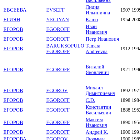
Васильевна
Лидия
ЕВСЕЕВА
EVSEFF
1907
199
Ильинична
ЕГИЯН
YEGIYAN
Kamo
1954
200
Иван
ЕГОРОВ
EGOROFF
Иванович
ЕГОРОВ
EGOROFF
Петр Иванович
BARUKSOPULO
Tamara
ЕГОРОВ
1912
199
EGOROFF
Andreevna
Виталий
ЕГОРОВ
EGOROFF
1921
199
Яковлевич
Михаил
ЕГОРОВ
EGOROV
1892
197
Димитриевич
ЕГОРОВ
EGOROFF
C.D.
1898
198
Константин
ЕГОРОВ
EGOROFF
1888
195
Васильевич
Максим
ЕГОРОВ
EGOROFF
1890
195
Иванович
ЕГОРОВ
EGOROFF
Андрей К.
1900
199
ЕГОРОВА
EGOROV
Людмила
1900
198