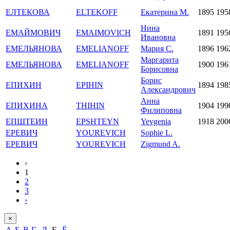
ЕЛТЕКОВА
ELTEKOFF
Екатерина М.
1895
195
Нина
ЕМАЙМОВИЧ
EMAIMOVICH
1891
195
Ивановна
ЕМЕЛЬЯНОВА
EMELIANOFF
Мария С.
1896
196
Маргарита
ЕМЕЛЬЯНОВА
EMELIANOFF
1900
196
Борисовна
Борис
ЕПИХИН
EPIHIN
1894
198
Александрович
Анна
ЕПИХИНА
THIHIN
1904
199
Филиповна
ЕПШТЕИН
EPSHTEYN
Yevgenia
1918
200
ЕРЕВИЧ
YOUREVICH
Sophie L.
ЕРЕВИЧ
YOUREVICH
Zigmund A.
‹
1
2
3
›
×
А
Б
В
Г
Д
Е
Ё