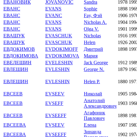
ЁВАНОВИК
JOVANOVIC
Sandra
1978
199
ЕВАНС
EVANS
Sophie
1898
196
ЕВАНС
EVANC
Fay, Фэй
1906
197
ЕВАНС
EVANS
Nicholas A.
1904
199
ЕВАНС
EVANS
Olga V.
1901
199
ЕВАЩУК
EVASCHUK
Nicholas
1916
199
ЕВАЩУК
EVASCHUK
Helen
1926
200
ЕВДОКИМОВ
EVDOKIMOFF
Дмитрий
1898
199
ЕВДОКИМОВА
EVDOKIMOVA
Мария
ЕВЕЛЕШИН
EVELESHIN
Jack George
1912
198
ЕВЛЕШИН
EVLESHIN
George N.
1879
196
ЕВЛЕШИН
EVLESHIN
Helen P.
1880
197
ЕВСЕЕВ
EVSEEV
Николай
1905
198
Анатолий
ЕВСЕЕВ
EVSEFF
1903
196
Александрович
Агафоник
ЕВСЕЕВ
EVSEEFF
1898
198
Павлович
ЕВСЕЕВА
EVSEEV
Елена
1907
198
Зинаида
ЕВСЕЕВА
EVSEEFF
1902
197