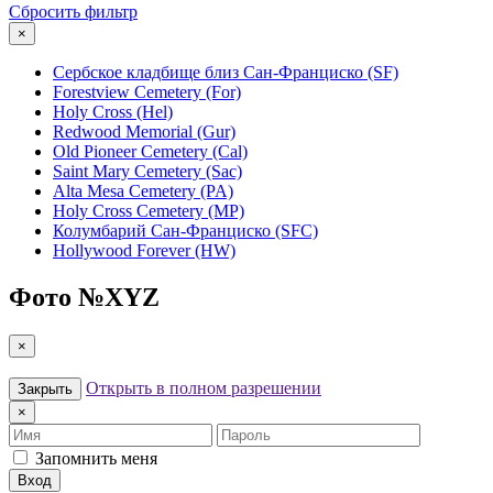
Сбросить фильтр
×
Сербское кладбище близ Сан-Франциско (SF)
Forestview Cemetery (For)
Holy Cross (Hel)
Redwood Memorial (Gur)
Old Pioneer Cemetery (Cal)
Saint Mary Cemetery (Sac)
Alta Mesa Cemetery (PA)
Holy Cross Cemetery (MP)
Колумбарий Сан-Франциско (SFC)
Hollywood Forever (HW)
Фото №
XYZ
×
Открыть в полном разрешении
Закрыть
×
Имя
Пароль
Запомнить меня
Вход