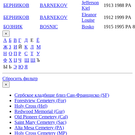
Jefferson
БЕРНИКОВ
BARNEKOV
1913
1988
PA
Kiel
Eleanor
БЕРНИКОВ
BARNEKOV
1912
1999
PA
Louise
БОЗНИК
BOSNIC
Bosko
1915
1995
PA 8
×
А
Б
В
Г
Д
Е
Ё
Ж
З
И
Й
К
Л
М
Н
О
П
Р
С
Т
У
Ф
Х
Ц
Ч
Ш
Щ
Ъ
Ы
Ь
Э
Ю
Я
Сбросить фильтр
×
Сербское кладбище близ Сан-Франциско (SF)
Forestview Cemetery (For)
Holy Cross (Hel)
Redwood Memorial (Gur)
Old Pioneer Cemetery (Cal)
Saint Mary Cemetery (Sac)
Alta Mesa Cemetery (PA)
Holy Cross Cemetery (MP)