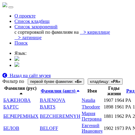
О проекте
Список кладбищ
Список захоронений
с сортировкой по фамилиям на
>
кириллице
>
латинице
Поиск
Язык:
Назад на сайт музея
Фильтр по
первой букве фамилии:
«Б»
кладбищу:
«PA»
Фамилия (рус)
Годы
Фамилия (англ)
Имя
Ря
жизни
БАЖЕНОВА
BAJENOVA
Natalia
1907
1964
PA
БАРТС
BARTS
Theodore
1898
1961
PA 1
Мария
БЕЗЧЕРЕМНЫХ
BEZCHEREMNYH
1881
1962
PA 2
Петровна
Евгений
БЕЛОВ
BELOFF
1902
1973
PA 
Иванович