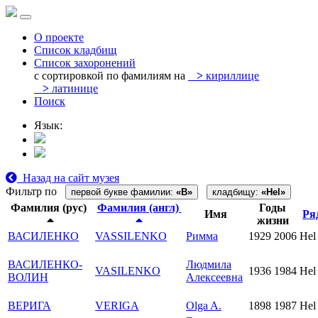
О проекте
Список кладбищ
Список захоронений
с сортировкой по фамилиям на
>
кириллице
>
латинице
Поиск
Язык:
Назад на сайт музея
Фильтр по
первой букве фамилии:
«В»
кладбищу:
«Hel»
Фамилия (рус)
Фамилия (англ)
Годы
Имя
Ря
жизни
ВАСИЛЕНКО
VASSILENKO
Римма
1929
2006
Hel
ВАСИЛЕНКО-
Людмила
VASILENKO
1936
1984
He
ВОЛИН
Алексеевна
ВЕРИГА
VERIGA
Olga A.
1898
1987
Hel