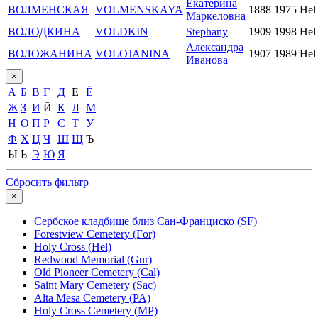
Екатерина
ВОЛМЕНСКАЯ
VOLMENSKAYA
1888
1975
Hel
Маркеловна
ВОЛОДКИНА
VOLDKIN
Stephany
1909
1998
He
Александра
ВОЛОЖАНИНА
VOLOJANINA
1907
1989
Hel
Иванова
×
А
Б
В
Г
Д
Е
Ё
Ж
З
И
Й
К
Л
М
Н
О
П
Р
С
Т
У
Ф
Х
Ц
Ч
Ш
Щ
Ъ
Ы
Ь
Э
Ю
Я
Сбросить фильтр
×
Сербское кладбище близ Сан-Франциско (SF)
Forestview Cemetery (For)
Holy Cross (Hel)
Redwood Memorial (Gur)
Old Pioneer Cemetery (Cal)
Saint Mary Cemetery (Sac)
Alta Mesa Cemetery (PA)
Holy Cross Cemetery (MP)