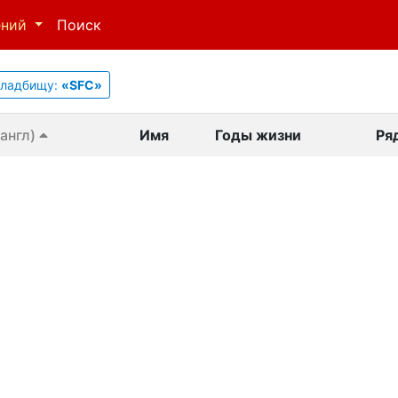
ений
Поиск
кладбищу:
«SFC»
англ)
Имя
Годы жизни
Ря