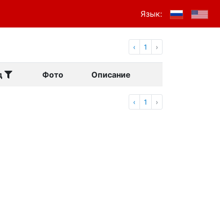
Язык:
‹
1
›
д
Фото
Описание
‹
1
›