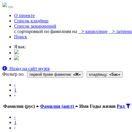
О проекте
Список кладбищ
Список захоронений
с сортировкой по фамилиям на
>
кириллице
>
латини
Поиск
Язык:
Назад на сайт музея
Фильтр по
первой букве фамилии:
«Ж»
кладбищу:
«Sac»
‹
1
›
Фамилия (рус)
Фамилия (англ)
Имя
Годы жизни
Ряд
‹
1
›