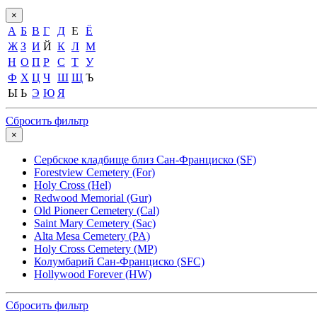
×
А
Б
В
Г
Д
Е
Ё
Ж
З
И
Й
К
Л
М
Н
О
П
Р
С
Т
У
Ф
Х
Ц
Ч
Ш
Щ
Ъ
Ы
Ь
Э
Ю
Я
Сбросить фильтр
×
Сербское кладбище близ Сан-Франциско (SF)
Forestview Cemetery (For)
Holy Cross (Hel)
Redwood Memorial (Gur)
Old Pioneer Cemetery (Cal)
Saint Mary Cemetery (Sac)
Alta Mesa Cemetery (PA)
Holy Cross Cemetery (MP)
Колумбарий Сан-Франциско (SFC)
Hollywood Forever (HW)
Сбросить фильтр