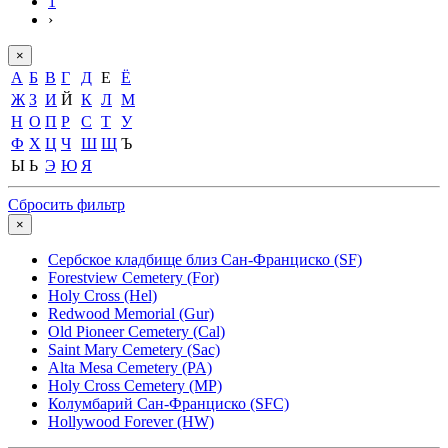
1
›
×
А
Б
В
Г
Д
Е
Ё
Ж
З
И
Й
К
Л
М
Н
О
П
Р
С
Т
У
Ф
Х
Ц
Ч
Ш
Щ
Ъ
Ы
Ь
Э
Ю
Я
Сбросить фильтр
×
Сербское кладбище близ Сан-Франциско (SF)
Forestview Cemetery (For)
Holy Cross (Hel)
Redwood Memorial (Gur)
Old Pioneer Cemetery (Cal)
Saint Mary Cemetery (Sac)
Alta Mesa Cemetery (PA)
Holy Cross Cemetery (MP)
Колумбарий Сан-Франциско (SFC)
Hollywood Forever (HW)