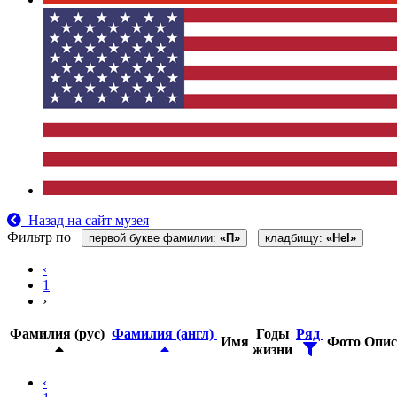
Назад на сайт музея
Фильтр по
первой букве фамилии:
«П»
кладбищу:
«Hel»
‹
1
›
Фамилия (рус)
Фамилия (англ)
Годы
Ряд
Имя
Фото
Опис
жизни
‹