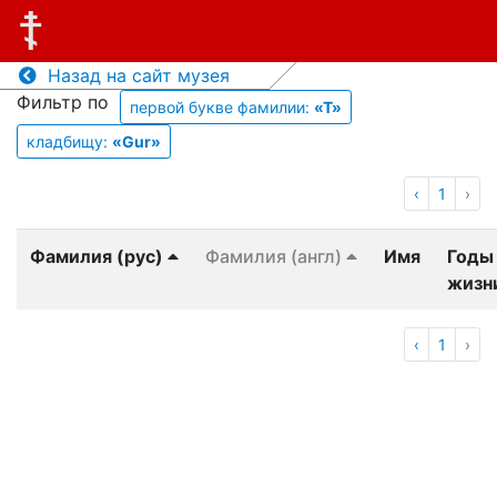
Назад на сайт музея
Фильтр по
первой букве фамилии:
«Т»
кладбищу:
«Gur»
‹
1
›
Фамилия (рус)
Фамилия (англ)
Имя
Годы
жизн
‹
1
›