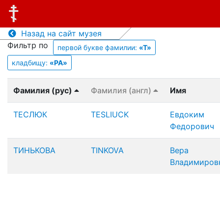
Назад на сайт музея
Фильтр по
первой букве фамилии:
«Т»
кладбищу:
«PA»
Фамилия (рус)
Фамилия (англ)
Имя
ТЕСЛЮК
TESLIUCK
Евдоким
Федорович
ТИНЬКОВА
TINKOVA
Вера
Владимиров