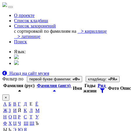
О проекте
Список кладбищ
Список захоронений
с сортировкой по фамилиям на
>
кириллице
>
латинице
Поиск
Язык:
Назад на сайт музея
Фильтр по
первой букве фамилии:
«Ф»
кладбищу:
«PA»
Фамилия (рус)
Фамилия (англ)
Годы
Ряд
Имя
Фото
Опис
жизни
×
А
Б
В
Г
Д
Е
Ё
Ж
З
И
Й
К
Л
М
Н
О
П
Р
С
Т
У
Ф
Х
Ц
Ч
Ш
Щ
Ъ
Ы
Ь
Э
Ю
Я