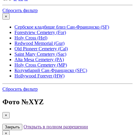
Сбросить фильтр
×
Сербское кладбище близ Сан-Франциско (SF)
Forestview Cemetery (For)
Holy Cross (Hel)
Redwood Memorial (Gur)
Old Pioneer Cemetery (Cal)
Saint Mary Cemetery (Sac)
Alta Mesa Cemetery (PA)
Holy Cross Cemetery (MP)
Колумбарий Сан-Франциско (SFC)
Hollywood Forever (HW)
Сбросить фильтр
Фото №
XYZ
×
Открыть в полном разрешении
Закрыть
×