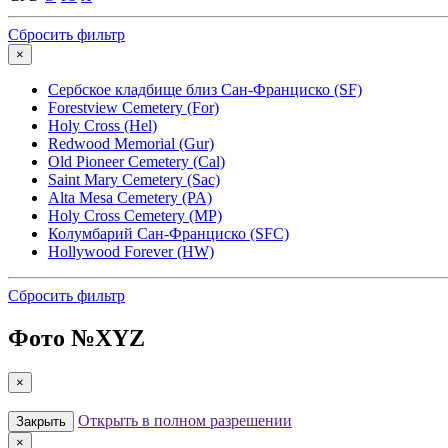
Сбросить фильтр
×
Сербское кладбище близ Сан-Франциско (SF)
Forestview Cemetery (For)
Holy Cross (Hel)
Redwood Memorial (Gur)
Old Pioneer Cemetery (Cal)
Saint Mary Cemetery (Sac)
Alta Mesa Cemetery (PA)
Holy Cross Cemetery (MP)
Колумбарий Сан-Франциско (SFC)
Hollywood Forever (HW)
Сбросить фильтр
Фото №
XYZ
×
Открыть в полном разрешении
Закрыть
×