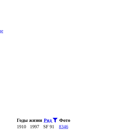
це
Годы жизни
Ряд
Фото
1910
1997
SF 91
8346