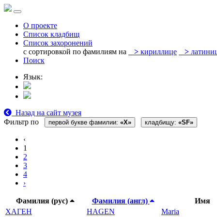
О проекте
Список кладбищ
Список захоронений
с сортировкой по фамилиям на
>
кириллице
>
латини
Поиск
Язык:
Назад на сайт музея
Фильтр по
первой букве фамилии:
«Х»
кладбищу:
«SF»
‹
1
2
3
4
›
Фамилия (рус)
Фамилия (англ)
Имя
ХАГЕН
HAGEN
Maria