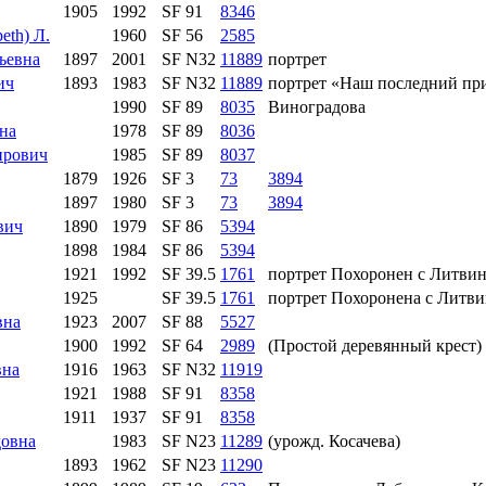
1905
1992
SF 91
8346
eth) Л.
1960
SF 56
2585
ьевна
1897
2001
SF N32
11889
портрет
ич
1893
1983
SF N32
11889
портрет «Наш последний пр
1990
SF 89
8035
Виноградова
на
1978
SF 89
8036
ирович
1985
SF 89
8037
1879
1926
SF 3
73
3894
1897
1980
SF 3
73
3894
вич
1890
1979
SF 86
5394
1898
1984
SF 86
5394
1921
1992
SF 39.5
1761
портрет Похоронен с Литви
1925
SF 39.5
1761
портрет Похоронена с Литв
вна
1923
2007
SF 88
5527
1900
1992
SF 64
2989
(Простой деревянный крест)
вна
1916
1963
SF N32
11919
1921
1988
SF 91
8358
1911
1937
SF 91
8358
довна
1983
SF N23
11289
(урожд. Косачева)
1893
1962
SF N23
11290