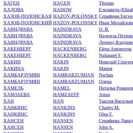
ХАГЕН
HAGEN
Thomas
ХАДОВА
HADOW
Елизавета (Elizab
ХАЗОВ-ПОЛОНСКАЯ
HAZOV-POLONSKY
Серафима Евген
ХАЗОВ-ПОЛОНСКИЙ
HAZOV-POLONSKY
Иван Михайлов
ХАИНДРАВА
HAINDRAVA
О. В.
ХАИНДРАВА
HAINDRAVA
Надежда Петров
ХАИНДРАВА
HAINDRAVA
Леонид Владим
ХАКЕНБЕРГ
HACKENBERG
Elena Antonovna
ХАКЕНБЕРГ
HACKENBERG
Nafanaiel F.
ХАКИН
HAKIN
Николай Сергее
ХАКИНА
HAKIN
Мария
ХАМБАРЗУМЯН
HAMBARZUMJAN
Nschan
ХАМБАРЗУМЯН
HAMBARZUMJAN
Олена
ХАМЕЛЬ
HAMEL
Наталья Романо
ХАМЗАЕВА
HAMZAEFF
Анна
ХАН
HAN
Таисия Василье
ХАНКИНС
HANKINS
Charles M.
ХАНКИНС
HANKINS
Olga F.
ХАНСЕН
HANSEN
Серафима Дави
ХАНСЕН
HANSEN
John A.