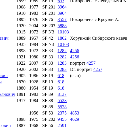
1899
1989
SF 19
633
Похоронена с Лебедевыми К.Г
1908
1977
SF 201
3964
1910
1983
SF 201
3964
1895
1976
SF 76
3557
Похоронена с Кроузян А.
1920
2004
SF 203
5888
1915
1973
SF N3
10103
евич
1889
1957
SF 42
1862
Хорунжий Сибирского казачь
1935
1984
SF N3
10103
1898
1972
SF 33
1282
4256
1921
1980
SF 33
1282
4256
1922
2007
SF 33
1283
портрет
4257
1920
2002
SF 33
1283
Dr. портрет
4257
ович
1905
1986
SF 19
618
(сын)
ч
1870
1928
SF 19
618
1880
1954
SF 19
618
ьянович
1891
1983
SF 89
8137
1917
1984
SF 88
5528
SF 88
5528
1956
SF 53
2375
4853
1898
1975
SF 202
9455
4629
фович
1887
1968
SF 56
2591