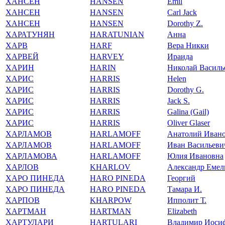
ХАНСЕН
HANSEN
Emil
ХАНСЕН
HANSEN
Carl Jack
ХАНСЕН
HANSEN
Dorothy Z.
ХАРАТУНЯН
HARATUNIAN
Анна
ХАРВ
HARF
Вера Никки
ХАРВЕЙ
HARVEY
Ираида
ХАРИН
HARIN
Николай Василь
ХАРИС
HARRIS
Helen
ХАРИС
HARRIS
Dorothy G.
ХАРИС
HARRIS
Jack S.
ХАРИС
HARRIS
Galina (Gail)
ХАРИС
HARRIS
Oliver Glaser
ХАРЛАМОВ
HARLAMOFF
Анатолий Иван
ХАРЛАМОВ
HARLAMOFF
Иван Васильеви
ХАРЛАМОВА
HARLAMOFF
Юлия Ивановна
ХАРЛОВ
KHARLOV
Александр Емел
ХАРО ПИНЕДА
HARO PINEDA
Георгий
ХАРО ПИНЕДА
HARO PINEDA
Тамара И.
ХАРПОВ
KHARPOW
Ипполит Т.
ХАРТМАН
HARTMAN
Elizabeth
ХАРТУЛАРИ
HARTULARI
Владимир Иоси