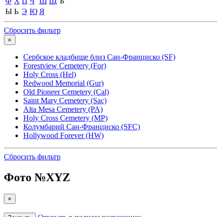
Ф
Х
Ц
Ч
Ш
Щ
Ъ
Ы
Ь
Э
Ю
Я
Сбросить фильтр
×
Сербское кладбище близ Сан-Франциско (SF)
Forestview Cemetery (For)
Holy Cross (Hel)
Redwood Memorial (Gur)
Old Pioneer Cemetery (Cal)
Saint Mary Cemetery (Sac)
Alta Mesa Cemetery (PA)
Holy Cross Cemetery (MP)
Колумбарий Сан-Франциско (SFC)
Hollywood Forever (HW)
Сбросить фильтр
Фото №
XYZ
×