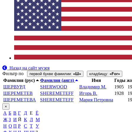
Назад на сайт музея
Фильтр по
первой букве фамилии:
«Ш»
кладбищу:
«For»
Фамилия (рус)
Фамилия (англ)
Имя
Годы ж
ШЕРВУРД
SHERWOOD
Владимир М.
1905
1
ШЕРЕМЕТЕВ
SHEREMETEFF
Игорь В.
1928
1
ШЕРЕМЕТЕВА
SHEREMETEFF
Мария Петровна
1
×
А
Б
В
Г
Д
Е
Ё
Ж
З
И
Й
К
Л
М
Н
О
П
Р
С
Т
У