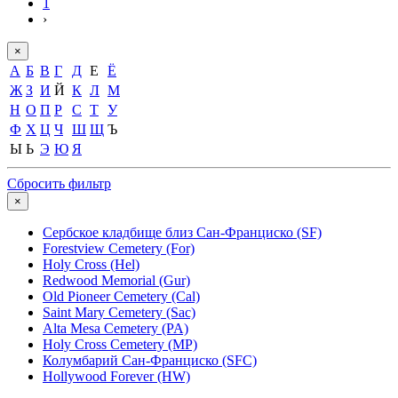
1
›
×
А
Б
В
Г
Д
Е
Ё
Ж
З
И
Й
К
Л
М
Н
О
П
Р
С
Т
У
Ф
Х
Ц
Ч
Ш
Щ
Ъ
Ы
Ь
Э
Ю
Я
Сбросить фильтр
×
Сербское кладбище близ Сан-Франциско (SF)
Forestview Cemetery (For)
Holy Cross (Hel)
Redwood Memorial (Gur)
Old Pioneer Cemetery (Cal)
Saint Mary Cemetery (Sac)
Alta Mesa Cemetery (PA)
Holy Cross Cemetery (MP)
Колумбарий Сан-Франциско (SFC)
Hollywood Forever (HW)