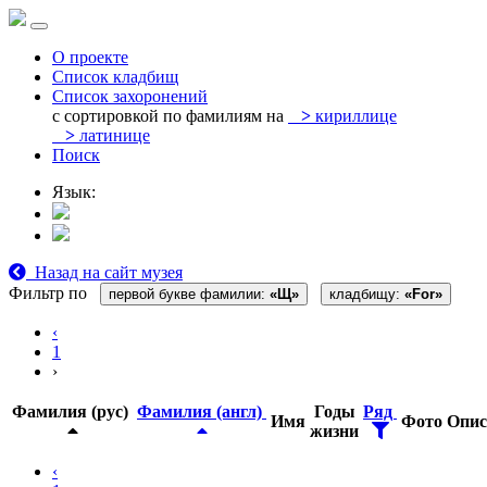
О проекте
Список кладбищ
Список захоронений
с сортировкой по фамилиям на
>
кириллице
>
латинице
Поиск
Язык:
Назад на сайт музея
Фильтр по
первой букве фамилии:
«Щ»
кладбищу:
«For»
‹
1
›
Фамилия (рус)
Фамилия (англ)
Годы
Ряд
Имя
Фото
Опис
жизни
‹