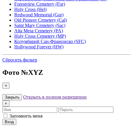
Forestview Cemetery (For)
Holy Cross (Hel)
Redwood Memorial (Gur)
Old Pioneer Cemetery (Cal)
Saint Mary Cemetery (Sac)
Alta Mesa Cemetery (PA)
Holy Cross Cemetery (MP)
Колумбарий Сан-Франциско (SFC)
Hollywood Forever (HW)
Сбросить фильтр
Фото №
XYZ
×
Открыть в полном разрешении
Закрыть
×
Имя
Пароль
Запомнить меня
Вход