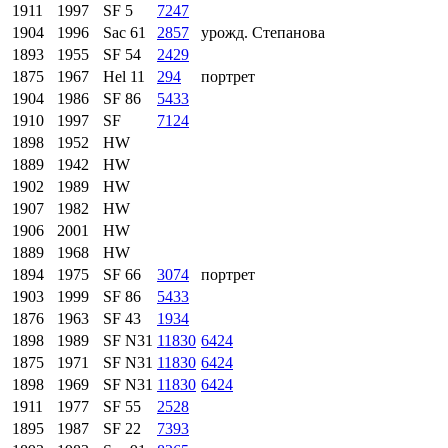
1911
1997
SF 5
7247
1904
1996
Sac 61
2857
урожд. Степанова
1893
1955
SF 54
2429
1875
1967
Hel 11
294
портрет
1904
1986
SF 86
5433
1910
1997
SF
7124
1898
1952
HW
1889
1942
HW
1902
1989
HW
1907
1982
HW
1906
2001
HW
1889
1968
HW
1894
1975
SF 66
3074
портрет
1903
1999
SF 86
5433
1876
1963
SF 43
1934
1898
1989
SF N31
11830
6424
1875
1971
SF N31
11830
6424
1898
1969
SF N31
11830
6424
1911
1977
SF 55
2528
1895
1987
SF 22
7393