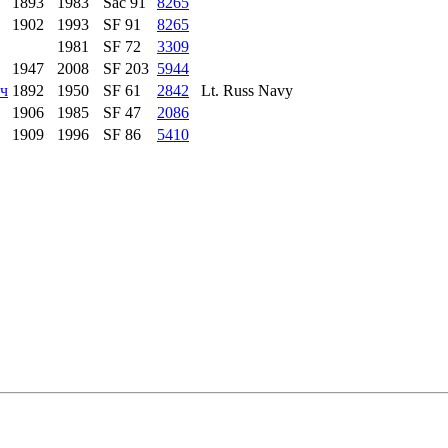
1893
1983
Sac 91
8265
1902
1993
SF 91
8265
1981
SF 72
3309
1947
2008
SF 203
5944
ч
1892
1950
SF 61
2842
Lt. Russ Navy
1906
1985
SF 47
2086
1909
1996
SF 86
5410