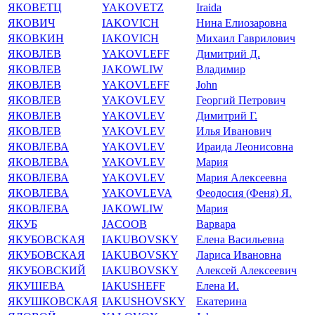
ЯКОВЕТЦ
YAKOVETZ
Iraida
ЯКОВИЧ
IAKOVICH
Нина Елиозаровна
ЯКОВКИН
IAKOVICH
Михаил Гаврилович
ЯКОВЛЕВ
YAKOVLEFF
Димитрий Д.
ЯКОВЛЕВ
JAKOWLIW
Владимир
ЯКОВЛЕВ
YAKOVLEFF
John
ЯКОВЛЕВ
YAKOVLEV
Георгий Петрович
ЯКОВЛЕВ
YAKOVLEV
Димитрий Г.
ЯКОВЛЕВ
YAKOVLEV
Илья Иванович
ЯКОВЛЕВА
YAKOVLEV
Ираида Леонисовна
ЯКОВЛЕВА
YAKOVLEV
Мария
ЯКОВЛЕВА
YAKOVLEV
Мария Алексеевна
ЯКОВЛЕВА
YAKOVLEVA
Феодосия (Феня) Я.
ЯКОВЛЕВА
JAKOWLIW
Мария
ЯКУБ
JACOOB
Варвара
ЯКУБОВСКАЯ
IAKUBOVSKY
Елена Васильевна
ЯКУБОВСКАЯ
IAKUBOVSKY
Лариса Ивановна
ЯКУБОВСКИЙ
IAKUBOVSKY
Алексей Алексеевич
ЯКУШЕВА
IAKUSHEFF
Елена И.
ЯКУШКОВСКАЯ
IAKUSHOVSKY
Екатерина