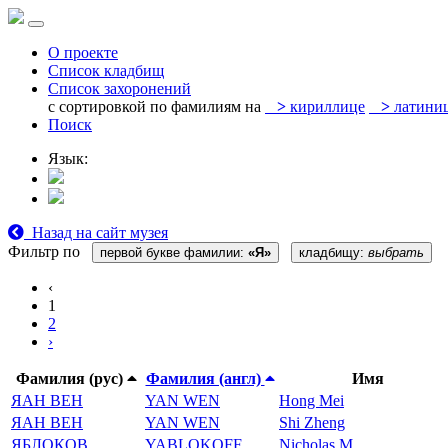
О проекте
Список кладбищ
Список захоронений
с сортировкой по фамилиям на
>
кириллице
>
латини
Поиск
Язык:
Назад на сайт музея
Фильтр по
первой букве фамилии:
«Я»
кладбищу:
выбрать
‹
1
2
›
Фамилия (рус)
Фамилия (англ)
Имя
ЯАН ВЕН
YAN WEN
Hong Mei
ЯАН ВЕН
YAN WEN
Shi Zheng
ЯБЛОКОВ
YABLOKOFF
Nicholas M.