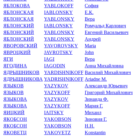
ЯБЛОКОВА
YABLOKOFF
София
ЯБЛОНСКАЯ
IABLONSKY
Е.К.
ЯБЛОНСКАЯ
YABLONSKY
Вера
ЯБЛОНСКИЙ
IABLONSKY
Ромуальд Карлович
ЯБЛОНСКИЙ
YABLONSKY
Евгений Васильевич
ЯБЛОНСКИЙ
YABLONSKY
Андрей
ЯВОРОВСКИЙ
YAVOROVSKY
Maria
ЯВРОЦКИЙ
JAVROTSKY
John
ЯГИ
IAGI
Вера
ЯГОДИНА
IAGODIN
Анна Михайловна
ЯДРЫШНИКОВ
YARDISHNIKOFF
Василий Михайлович
ЯДРЫШНИКОВА
YADRISHNIKOFF
Ariadne M.
ЯЗЫКОВ
YAZYKOV
Александр Юрьевич
ЯЗЫКОВ
YAZYKOFF
Григорий Михайлович
ЯЗЫКОВА
YAZYKOV
Зинаида Ф.
ЯЗЫКОВА
YAZYKOFF
Мария Г.
ЯИЦКИЙ
IAITSKY
Михаил
ЯКОБСОН
YAKOBSON
Зиновия Г.
ЯКОБСОН
YAKOBSON
Н.Н.
ЯКОВЕТЦ
YAKOVETZ
Konstantin