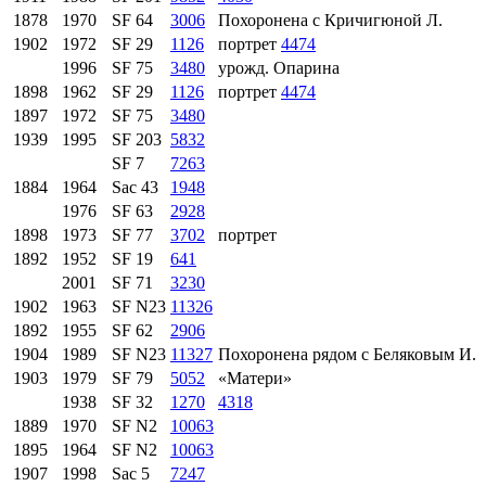
1878
1970
SF 64
3006
Похоронена с Кричигюной Л.
1902
1972
SF 29
1126
портрет
4474
1996
SF 75
3480
урожд. Опарина
1898
1962
SF 29
1126
портрет
4474
1897
1972
SF 75
3480
1939
1995
SF 203
5832
SF 7
7263
1884
1964
Sac 43
1948
1976
SF 63
2928
1898
1973
SF 77
3702
портрет
1892
1952
SF 19
641
2001
SF 71
3230
1902
1963
SF N23
11326
1892
1955
SF 62
2906
1904
1989
SF N23
11327
Похоронена рядом с Беляковым И.
1903
1979
SF 79
5052
«Матери»
1938
SF 32
1270
4318
1889
1970
SF N2
10063
1895
1964
SF N2
10063
1907
1998
Sac 5
7247