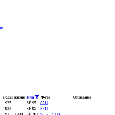
це
Годы жизни
Ряд
Фото
Описание
1935
SF 95
8711
1933
SF 95
8711
1911
1988
SF 201
9852
4030