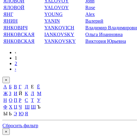
ЯЛОВОЙ
YALOVOY
John
ЯЛОВОЙ
YALOVOY
Rose
ЯНГ
YOUNG
Alex
ЯНИН
YANIN
Валерий
ЯНКОВИЧ
YANKOVICH
Владимир Владимирови
ЯНКОВСКАЯ
IANKOVSKY
Ольга Иоанновна
ЯНКОВСКАЯ
YANKOVSKY
Виктория Юрьевна
‹
1
2
›
×
А
Б
В
Г
Д
Е
Ё
Ж
З
И
Й
К
Л
М
Н
О
П
Р
С
Т
У
Ф
Х
Ц
Ч
Ш
Щ
Ъ
Ы
Ь
Э
Ю
Я
Сбросить фильтр
×