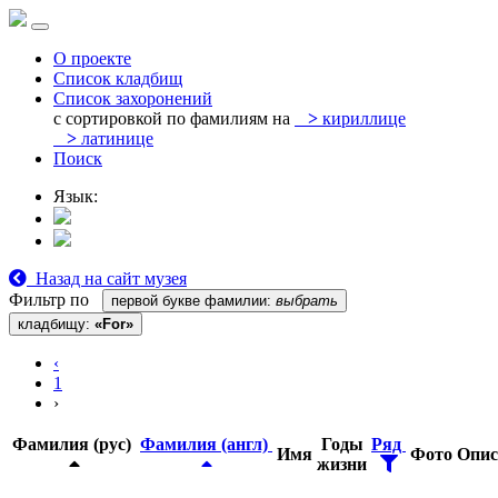
О проекте
Список кладбищ
Список захоронений
с сортировкой по фамилиям на
>
кириллице
>
латинице
Поиск
Язык:
Назад на сайт музея
Фильтр по
первой букве фамилии:
выбрать
кладбищу:
«For»
‹
1
›
Фамилия (рус)
Фамилия (англ)
Годы
Ряд
Имя
Фото
Опис
жизни