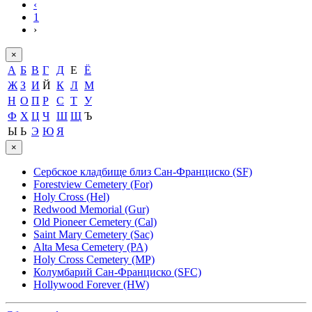
‹
1
›
×
А
Б
В
Г
Д
Е
Ё
Ж
З
И
Й
К
Л
М
Н
О
П
Р
С
Т
У
Ф
Х
Ц
Ч
Ш
Щ
Ъ
Ы
Ь
Э
Ю
Я
×
Сербское кладбище близ Сан-Франциско (SF)
Forestview Cemetery (For)
Holy Cross (Hel)
Redwood Memorial (Gur)
Old Pioneer Cemetery (Cal)
Saint Mary Cemetery (Sac)
Alta Mesa Cemetery (PA)
Holy Cross Cemetery (MP)
Колумбарий Сан-Франциско (SFC)
Hollywood Forever (HW)