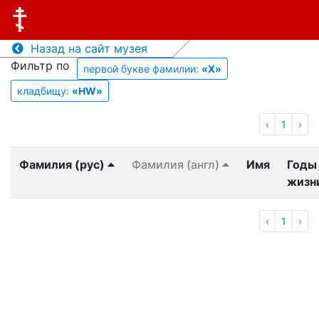
Назад на сайт музея
Фильтр по
первой букве фамилии:
«Х»
кладбищу:
«HW»
‹
1
›
Фамилия (рус)
Фамилия (англ)
Имя
Годы
жизн
‹
1
›