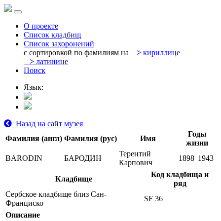
О проекте
Список кладбищ
Список захоронений
с сортировкой по фамилиям на
>
кириллице
>
латинице
Поиск
Язык:
Назад на сайт музея
Годы
Фамилия (англ)
Фамилия (рус)
Имя
жизни
Терентий
BARODIN
БАРОДИН
1898
1943
Карпович
Код кладбища и
Кладбище
ряд
Сербское кладбище близ Сан-
SF 36
Франциско
Описание