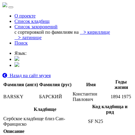
О проекте
Список кладбищ
Список захоронений
с сортировкой по фамилиям на
>
кириллице
>
латинице
Поиск
Язык:
Назад на сайт музея
Годы
Фамилия (англ)
Фамилия (рус)
Имя
жизни
Константин
BARSKY
БАРСКИЙ
1894
1975
Павлович
Код кладбища и
Кладбище
ряд
Сербское кладбище близ Сан-
SF N25
Франциско
Описание