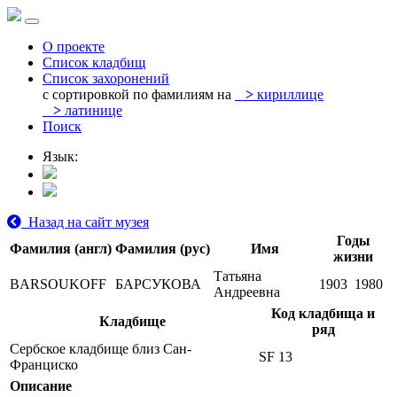
О проекте
Список кладбищ
Список захоронений
с сортировкой по фамилиям на
>
кириллице
>
латинице
Поиск
Язык:
Назад на сайт музея
Годы
Фамилия (англ)
Фамилия (рус)
Имя
жизни
Татьяна
BARSOUKOFF
БАРСУКОВА
1903
1980
Андреевна
Код кладбища и
Кладбище
ряд
Сербское кладбище близ Сан-
SF 13
Франциско
Описание