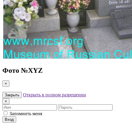
Фото №
XYZ
×
Открыть в полном разрешении
Закрыть
×
Имя
Пароль
Запомнить меня
Вход