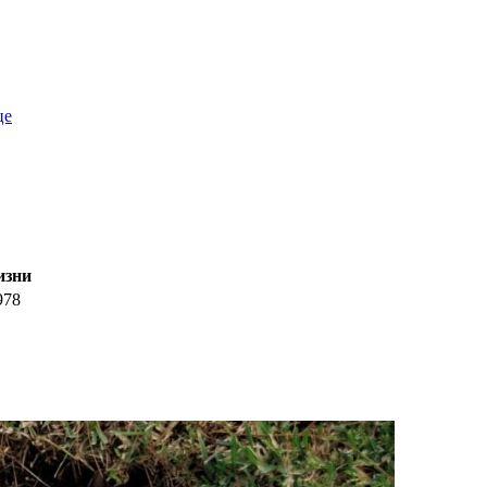
це
изни
978