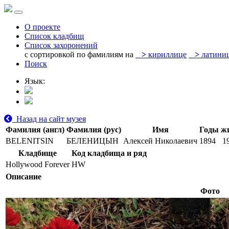
О проекте
Список кладбищ
Список захоронений
с сортировкой по фамилиям на
>
кириллице
>
латини
Поиск
Язык:
Назад на сайт музея
Фамилия (англ)
Фамилия (рус)
Имя
Годы ж
BELENITSIN
БЕЛЕНИЦЫН
Алексей Николаевич
1894
1
Кладбище
Код кладбища и ряд
Hollywood Forever
HW
Описание
Фото