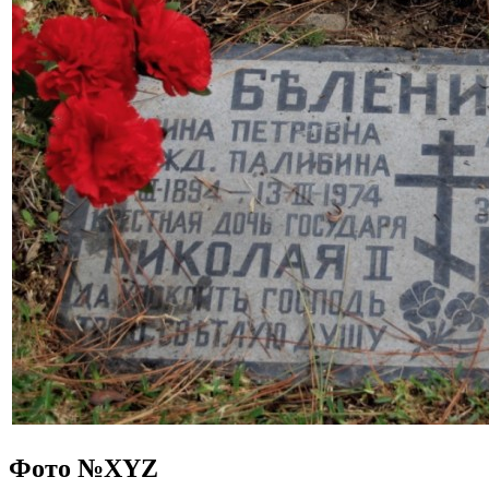
Фото №
XYZ