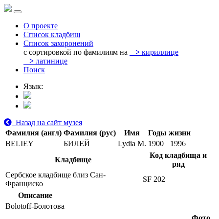
О проекте
Список кладбищ
Список захоронений
с сортировкой по фамилиям на
>
кириллице
>
латинице
Поиск
Язык:
Назад на сайт музея
Фамилия (англ)
Фамилия (рус)
Имя
Годы жизни
BELIEY
БИЛЕЙ
Lydia M.
1900
1996
Код кладбища и
Кладбище
ряд
Сербское кладбище близ Сан-
SF 202
Франциско
Описание
Bolotoff-Болотова
Фото