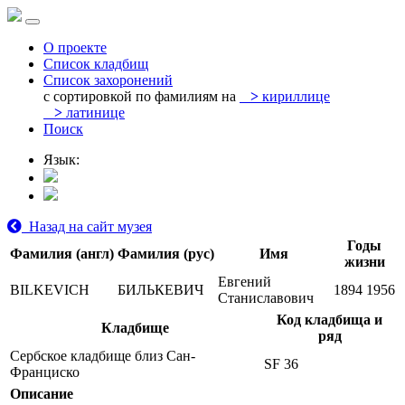
О проекте
Список кладбищ
Список захоронений
с сортировкой по фамилиям на
>
кириллице
>
латинице
Поиск
Язык:
Назад на сайт музея
Годы
Фамилия (англ)
Фамилия (рус)
Имя
жизни
Евгений
BILKEVICH
БИЛЬКЕВИЧ
1894
1956
Станиславович
Код кладбища и
Кладбище
ряд
Сербское кладбище близ Сан-
SF 36
Франциско
Описание