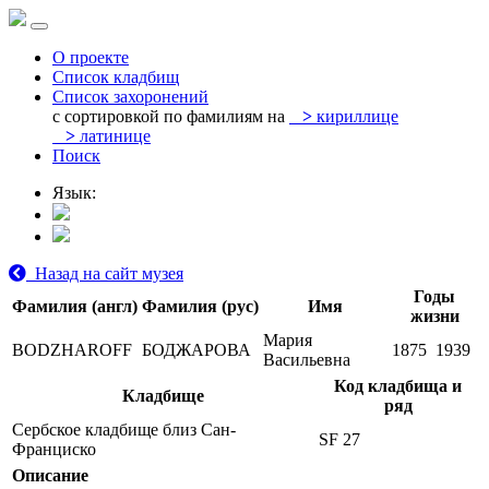
О проекте
Список кладбищ
Список захоронений
с сортировкой по фамилиям на
>
кириллице
>
латинице
Поиск
Язык:
Назад на сайт музея
Годы
Фамилия (англ)
Фамилия (рус)
Имя
жизни
Мария
BODZHAROFF
БОДЖАРОВА
1875
1939
Васильевна
Код кладбища и
Кладбище
ряд
Сербское кладбище близ Сан-
SF 27
Франциско
Описание