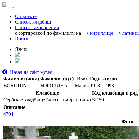
О проекте
Список кладбищ
Список захоронений
с сортировкой по фамилиям на
>
кириллице
>
латини
Поиск
Язык:
Назад на сайт музея
Фамилия (англ)
Фамилия (рус)
Имя
Годы жизни
BORODIN
БОРОДИНА
Мария
1918
1993
Кладбище
Код кладбища и ряд
Сербское кладбище близ Сан-Франциско
SF 59
Описание
4794
Фото