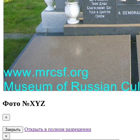
Фото №
XYZ
×
Открыть в полном разрешении
Закрыть
×