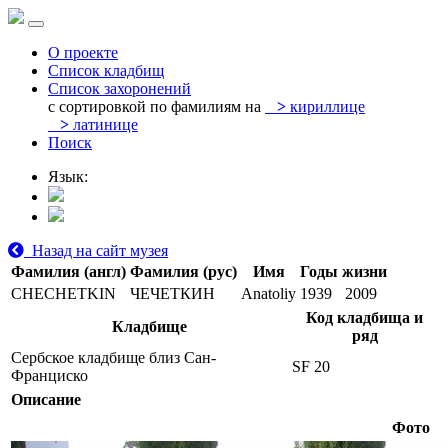
О проекте
Список кладбищ
Список захоронений
с сортировкой по фамилиям на
>
кириллице
>
латинице
Поиск
Язык:
Назад на сайт музея
Фамилия (англ)
Фамилия (рус)
Имя
Годы жизни
CHECHETKIN
ЧЕЧЕТКИН
Anatoliy
1939
2009
Код кладбища и
Кладбище
ряд
Сербское кладбище близ Сан-
SF 20
Франциско
Описание
Фото