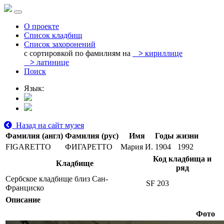
О проекте
Список кладбищ
Список захоронений
с сортировкой по фамилиям на
>
кириллице
>
латинице
Поиск
Язык:
Назад на сайт музея
Фамилия (англ)
Фамилия (рус)
Имя
Годы жизни
FIGARETTO
ФИГАРЕТТО
Мария И.
1904
1992
Код кладбища и
Кладбище
ряд
Сербское кладбище близ Сан-
SF 203
Франциско
Описание
Фото