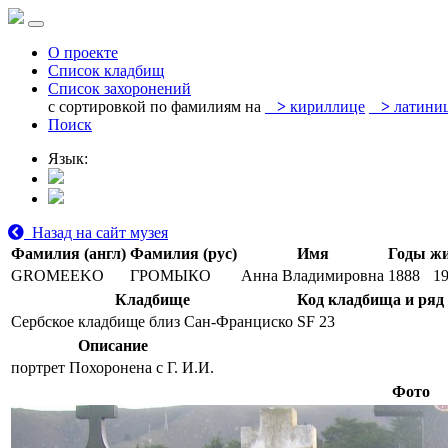
О проекте
Список кладбищ
Список захоронений
с сортировкой по фамилиям на
>
кириллице
>
латини
Поиск
Язык:
Назад на сайт музея
Фамилия (англ)
Фамилия (рус)
Имя
Годы ж
GROMEEKO
ГРОМЫКО
Анна Владимировна
1888
1
Кладбище
Код кладбища и ряд
Сербское кладбище близ Сан-Франциско
SF 23
Описание
портрет Похоронена с Г. И.И.
Фото