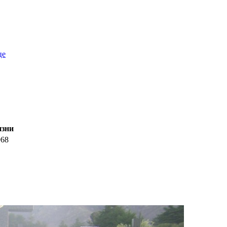
це
изни
968