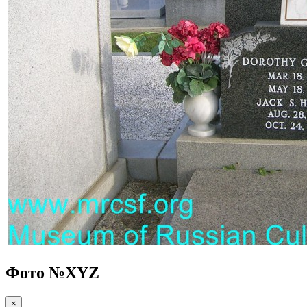
Фото №
XYZ
×