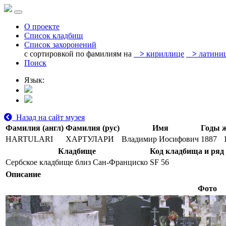
О проекте
Список кладбищ
Список захоронений
с сортировкой по фамилиям на
>
кириллице
>
латини
Поиск
Язык:
Назад на сайт музея
Фамилия (англ)
Фамилия (рус)
Имя
Годы 
HARTULARI
ХАРТУЛАРИ
Владимир Иосифович
1887
Кладбище
Код кладбища и ряд
Сербское кладбище близ Сан-Франциско
SF 56
Описание
Фото