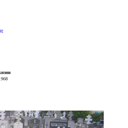
це
жизни
1968