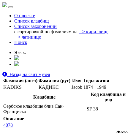
О проекте
Список кладбищ
Список захоронений
с сортировкой по фамилиям на
>
кириллице
>
латинице
Поиск
Язык:
Назад на сайт музея
Фамилия (англ)
Фамилия (рус)
Имя
Годы жизни
KADIKS
КАДИКС
Jacob
1874
1949
Код кладбища и
Кладбище
ряд
Сербское кладбище близ Сан-
SF 38
Франциско
Описание
4078
Фото