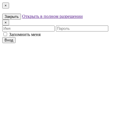
×
Открыть в полном разрешении
Закрыть
×
Имя
Пароль
Запомнить меня
Вход