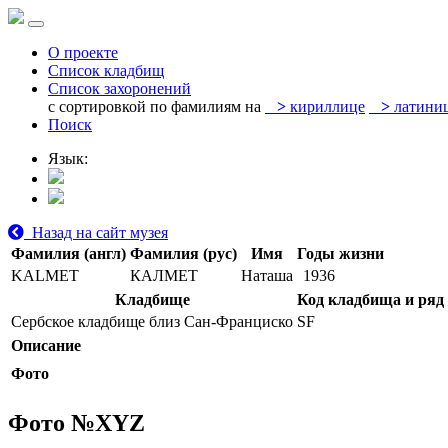
О проекте
Список кладбищ
Список захоронений
с сортировкой по фамилиям на
>
кириллице
>
латини
Поиск
Язык:
Назад на сайт музея
Фамилия (англ)
Фамилия (рус)
Имя
Годы жизни
KALMET
КАЛМЕТ
Наташа
1936
Кладбище
Код кладбища и ряд
Сербское кладбище близ Сан-Франциско
SF
Описание
Фото
Фото №
XYZ