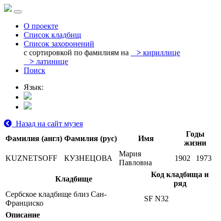
О проекте
Список кладбищ
Список захоронений
с сортировкой по фамилиям на
>
кириллице
>
латинице
Поиск
Язык:
Назад на сайт музея
Годы
Фамилия (англ)
Фамилия (рус)
Имя
жизни
Мария
KUZNETSOFF
КУЗНЕЦОВА
1902
1973
Павловна
Код кладбища и
Кладбище
ряд
Сербское кладбище близ Сан-
SF N32
Франциско
Описание