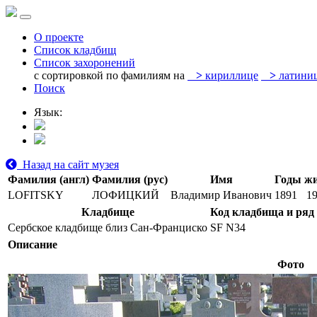
О проекте
Список кладбищ
Список захоронений
с сортировкой по фамилиям на
>
кириллице
>
латини
Поиск
Язык:
Назад на сайт музея
Фамилия (англ)
Фамилия (рус)
Имя
Годы ж
LOFITSKY
ЛОФИЦКИЙ
Владимир Иванович
1891
1
Кладбище
Код кладбища и ряд
Сербское кладбище близ Сан-Франциско
SF N34
Описание
Фото