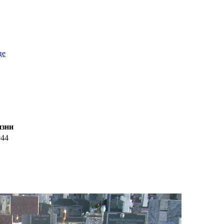
це
изни
944