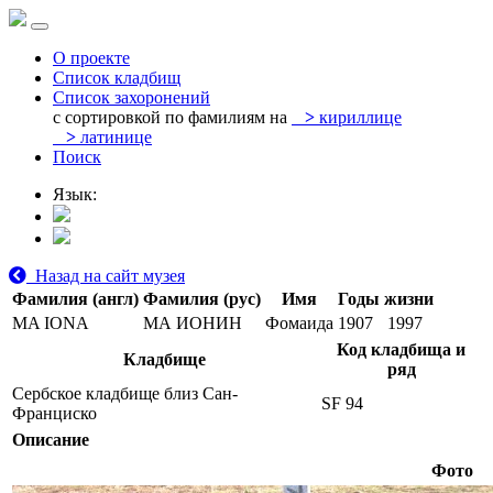
О проекте
Список кладбищ
Список захоронений
с сортировкой по фамилиям на
>
кириллице
>
латинице
Поиск
Язык:
Назад на сайт музея
Фамилия (англ)
Фамилия (рус)
Имя
Годы жизни
MA IONA
МА ИОНИН
Фомаида
1907
1997
Код кладбища и
Кладбище
ряд
Сербское кладбище близ Сан-
SF 94
Франциско
Описание
Фото