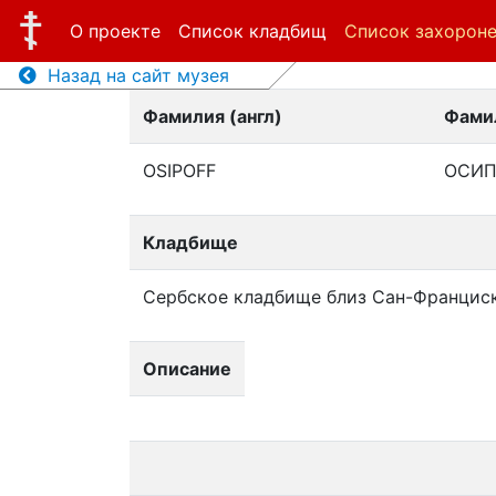
О проекте
Список кладбищ
Список захорон
Назад на сайт музея
Фамилия (англ)
Фамил
OSIPOFF
ОСИП
Кладбище
Сербское кладбище близ Сан-Францис
Описание