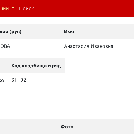
ений
Поиск
ия (рус)
Имя
ОВА
Анастасия Ивановна
Код кладбища и ряд
ко
SF 92
Фото