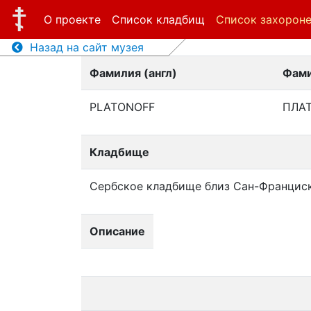
О проекте
Список кладбищ
Список захорон
Назад на сайт музея
Фамилия (англ)
Фами
PLATONOFF
ПЛА
Кладбище
Сербское кладбище близ Сан-Францис
Описание