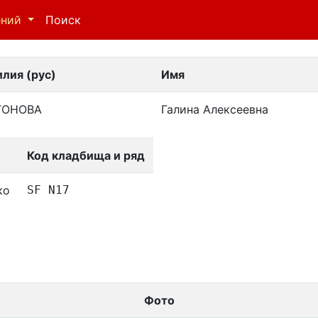
ений
Поиск
лия (рус)
Имя
ТОНОВА
Галина Алексеевна
Код кладбища и ряд
ко
SF N17
Фото